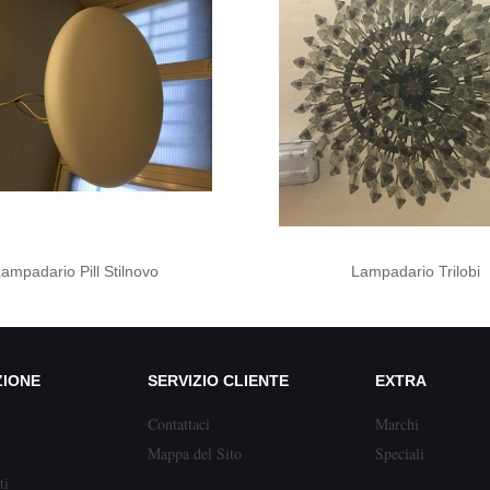
ampadario Pill Stilnovo
Lampadario Trilobi
ZIONE
SERVIZIO CLIENTE
EXTRA
Contattaci
Marchi
Mappa del Sito
Speciali
ti