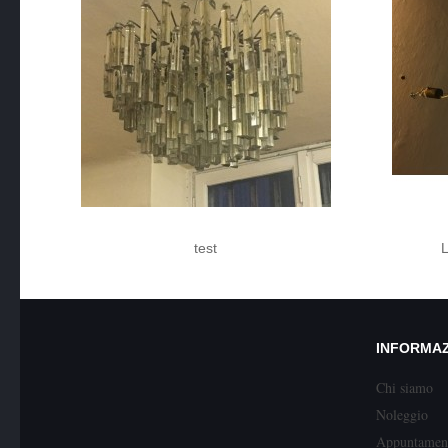
test
L
INFORMA
Chi siamo
Noleggio
Appuntamen