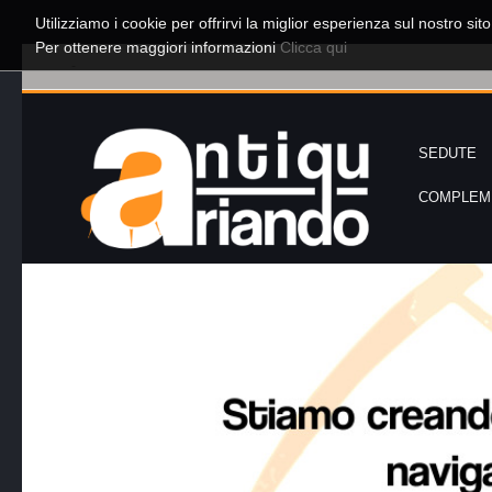
Utilizziamo i cookie per offrirvi la miglior esperienza sul nostro sit
Per ottenere maggiori informazioni
Clicca qui
-
SEDUTE
COMPLEME