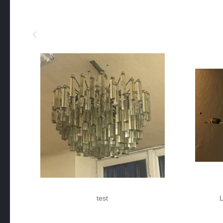
test
L