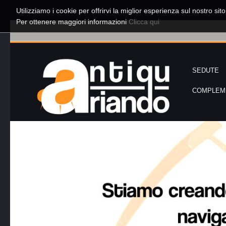
Utilizziamo i cookie per offrirvi la miglior esperienza sul nostro sit
Per ottenere maggiori informazioni
Clicca qui
-
SEDUTE
COMPLEME