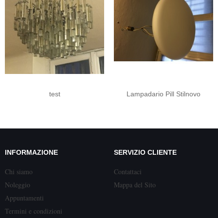
test
Lampadario Pill Stilnovo
INFORMAZIONE
SERVIZIO CLIENTE
Chi siamo
Contattaci
Noleggio
Mappa del Sito
Appuntamenti
Termini e condizioni